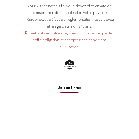
Pour visiter notre site, vous devez être en âge de
consommer de l’alcool selon votre pays de
résidence. À défaut de réglementation, vous devez
être âgé d’au moins 18 ans.
En entrant sur notre site, vous confirmez respecter
cette obligation et acceptez ses conditions
d’utilisation.
Virtuose
de la loire
depuis 1890
Je confirme